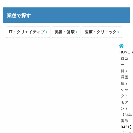
業種で探す
IT・クリエイティブ
美容・健康
医療・クリニック
介護・福祉
住宅・不動産
士業・コンサルタント
HOME
製造・メーカー
設備・物流
小売・物販
ロゴ
一
飲食・カフェレストラン
環境・教育
覧
雰囲
スポーツ・アウトドア
気
シッ
ク・
モダ
ン
【商品
番号：
0421