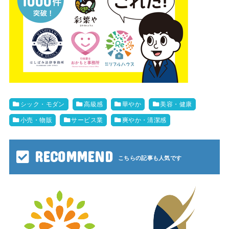
シック・モダン
高級感
華やか
美容・健康
小売・物販
サービス業
爽やか・清潔感
RECOMMEND