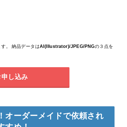
す。 納品データは
AI(Illustrator)/JPEG/PNG
の３点を
お申し込み
！オーダーメイドで依頼され
すすめ！