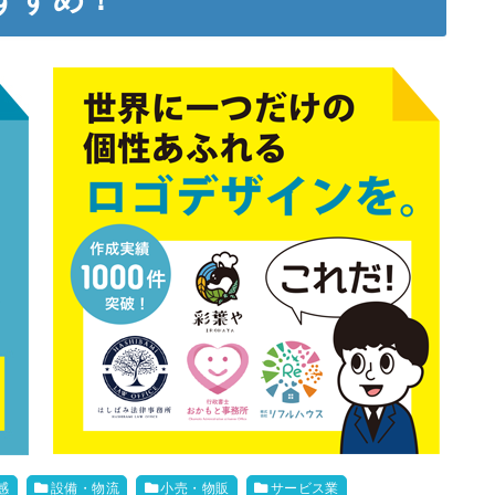
感
設備・物流
小売・物販
サービス業