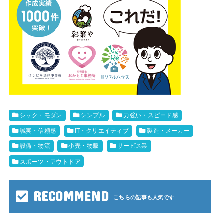
シック・モダン
シンプル
力強い・スピード感
誠実・信頼感
IT・クリエイティブ
製造・メーカー
設備・物流
小売・物販
サービス業
スポーツ・アウトドア
RECOMMEND