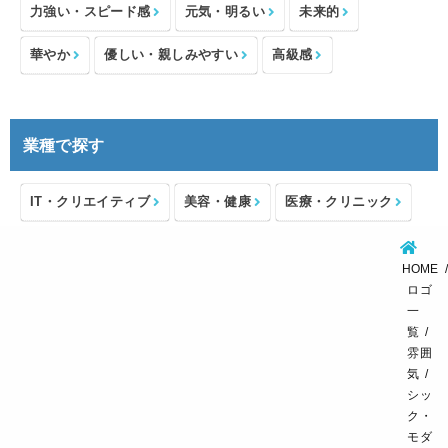
力強い・スピード感
元気・明るい
未来的
華やか
優しい・親しみやすい
高級感
業種で探す
IT・クリエイティブ
美容・健康
医療・クリニック
介護・福祉
住宅・不動産
士業・コンサルタント
HOME
製造・メーカー
設備・物流
小売・物販
ロゴ
一
飲食・カフェレストラン
環境・教育
覧
雰囲
スポーツ・アウトドア
気
シッ
ク・
モダ