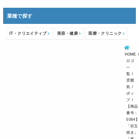
業種で探す
IT・クリエイティブ
美容・健康
医療・クリニック
介護・福祉
住宅・不動産
士業・コンサルタント
HOME
製造・メーカー
設備・物流
小売・物販
ロゴ
一
飲食・カフェレストラン
環境・教育
覧
雰囲
スポーツ・アウトドア
気
ポッ
プ
【商品
番号：
0364
「目玉
焼き」