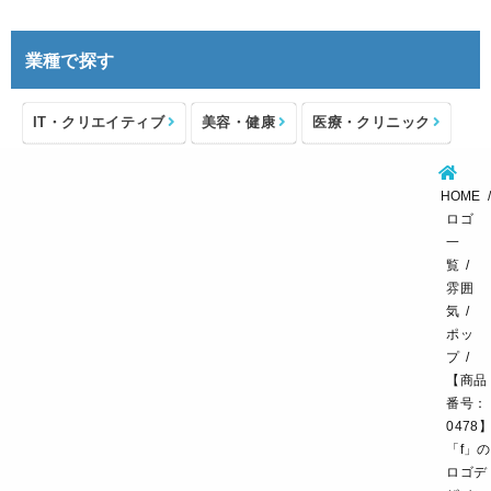
業種で探す
IT・クリエイティブ
美容・健康
医療・クリニック
介護・福祉
住宅・不動産
士業・コンサルタント
HOME
製造・メーカー
設備・物流
小売・物販
ロゴ
一
飲食・カフェレストラン
環境・教育
覧
雰囲
スポーツ・アウトドア
気
ポッ
プ
【商品
番号：
0478
「f」の
ロゴデ