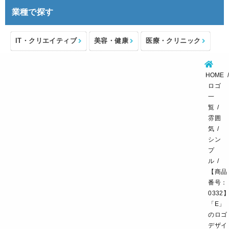
業種で探す
IT・クリエイティブ
美容・健康
医療・クリニック
介護・福祉
住宅・不動産
士業・コンサルタント
HOME
製造・メーカー
設備・物流
小売・物販
ロゴ
一
飲食・カフェレストラン
環境・教育
覧
雰囲
スポーツ・アウトドア
気
シン
プ
ル
【商品
番号：
0332
「E」
のロゴ
デザイ