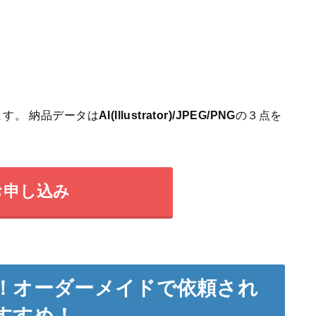
す。 納品データは
AI(Illustrator)/JPEG/PNG
の３点を
お申し込み
！オーダーメイドで依頼され
すすめ！