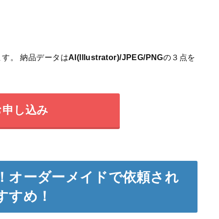
す。 納品データは
AI(Illustrator)/JPEG/PNG
の３点を
お申し込み
！オーダーメイドで依頼され
すすめ！