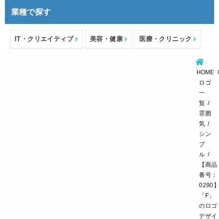
業種で探す
IT・クリエイティブ
美容・健康
医療・クリニック
介護・福祉
住宅・不動産
士業・コンサルタント
HOME
製造・メーカー
設備・物流
小売・物販
ロゴ
一
飲食・カフェレストラン
環境・教育
覧
雰囲
スポーツ・アウトドア
気
シン
プ
ル
【商品
番号：
0290
「F」
のロゴ
デザイ