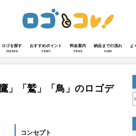
ロゴを探す
おすすめポイント
料金案内
納品までの流れ
よ
SEARCH
POINT
PRICE
FLOW
「鷹」「鷲」「鳥」のロゴデ
コンセプト