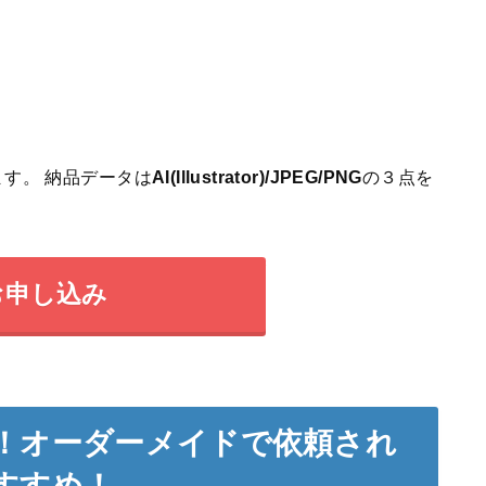
す。 納品データは
AI(Illustrator)/JPEG/PNG
の３点を
お申し込み
！オーダーメイドで依頼され
すすめ！